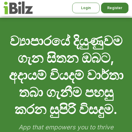
Login
Register
ව්‍යාපාරයේ දියුණුවම
ගැන සිතන ඔබට,
අදායම් වියදම් වාර්තා
තබා ගැනීම පහසු
කරන සුපිරි විසදුම.
App that empowers you to thrive