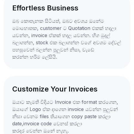
Effortless Business
ඔබ කොතැනක සිටියත්, ඔබට අවශය ඔනේම
මොහොතක, customer ට Quotation එකක් හදලා
යවන්න, invoice ඒකක් හදල යවන්න. හිග මුදල්
බලාගන්න, stock එක බලාගන්න වගේ අවශම දේවල්
පහසුවෙන් බලන්න පුලුවන් නිසා, වැඩේ
කරන්න හරිම ලේසියි.
Customize Your Invoices
ඔයාට කැමති විදියට Invoice එක format කරගෙන,
ඔයාගේ Logo ඒක දාගෙන invoice යවන්න පුලුවන්
නිසා වෙනම files තියාගෙන copy paste කරලා
date,invoice code වෙනස් කරලා
කරදර වෙන්න ඔනේ නැහැ.