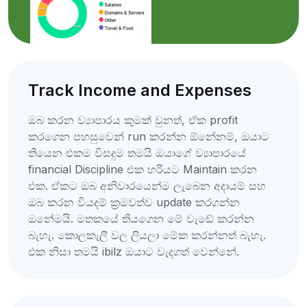
Track Income and Expenses
ඔබ කරන ව්‍යාපාරය කුමක් වුනත්, ඒක profit
කරගෙන පහසුවෙන් run කරන්න ඕනේනම්, ඔයාට
තියෙන එකම විසදුම තමයි ඔයාගේ ව්‍යාපාරයේ
financial Discipline එක හරියට Maintain කරන
එක. ඒකට ඔබ අනිවාරයෙන්ම ලැබෙන අදායම් සහ
ඔබ කරන වියදම් ක්‍රමවත්ව update කරගන්න
ඔනේමයි. මතකයේ තියගෙන මේ වැඩේ කරන්න
බැහැ. කොලකැලී වල ලියලා මේක කරන්නත් බැහැ.
එක නිසා තමයි ibilz ඔයාට වැදගත් වෙන්නේ.