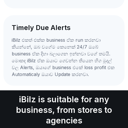
Timely Due Alerts
iBilz එකත් එක්ක business ඒක run කරනවා
කියන්නේ, ඔබ වගේම කෙනෙක් 24/7 ඔබේ
business ඒක දිහා බලාගෙන ඉන්නවා වගේ තමයි.
මොකද iBilz ඒක ඔයාට ගෙවන්න තියෙන හිග මුදල්
වල Alerts, ඔයාගේ business එකේ loss profit එක
Automaticaly ඔයාව Update කරනවා.
iBilz is suitable for any
business, from stores to
agencies